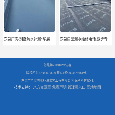
东莞房屋漏水维修电话,寮步专业房屋防水补漏，专业厂房渗漏水维修
东莞厚街厂房防水补漏-楼面-铁皮房-卫生间-外墙漏水维修
您是第
210980
位访客
版权所有 ©2026-08-09
粤ICP备2025429481号-1
东莞市华展防水补漏装饰工程有限公司
保留所有权利.
技术支持：
八方资源网
免责声明
管理员入口
网站地图
东莞厚街专业厂房防水补漏选华展防水，质量好不复漏，省钱省力更省心
东莞防水补漏,厚街房屋漏水维修,厚街防水补漏,厚街厂房防水补漏