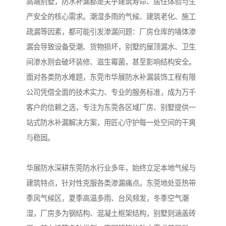
高端别墅，防水补漏都是关乎建筑寿命、居住体验与生
产安全的核心需求。潮湿多雨的气候、建筑老化、施工
疏漏等因素，都可能引发渗漏问题：厂房仓库的墙体渗
漏会导致设备受潮、货物损坏，别墅的屋顶漏水、卫生
间渗水则会破坏装修、滋生霉菌，甚至影响结构安全。
面对各类防水难题，东莞市华展防水补漏装饰工程有限
公司凭借全面的技术实力、专业的服务标准，成为万千
客户的信赖之选，专注为东莞各区域厂房、别墅提供一
站式防水补漏解决方案，用匠心守护每一处空间的干爽
与稳固。
华展防水深耕东莞防水行业多年，始终立足本地气候与
建筑特点，针对性克服各类渗漏痛点。东莞地处亚热带
季风气候区，夏季高温多雨、台风频发，冬季空气潮
湿，厂房多为钢结构、混凝土框架结构，别墅则涵盖砖