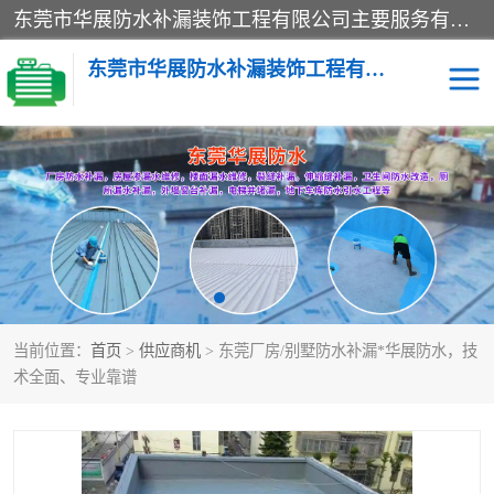
东莞市华展防水补漏装饰工程有限公司主要服务有：东莞防水补漏，东莞厂房防水补漏，东莞房屋渗漏水维修，楼面漏水维修，裂缝补漏，伸缩缝补漏，卫生间防水改造，厕所漏水补漏，外墙窗台补漏，电梯井堵漏，地下车库防水引水工程等
东莞市华展防水补漏装饰工程有限公司
楼面防水补漏
外墙防水补漏
阳台卫生间防水补漏
地下室防水补漏
金属房搭建及补漏
当前位置：
首页
>
供应商机
> 东莞厂房/别墅防水补漏*华展防水，技
术全面、专业靠谱