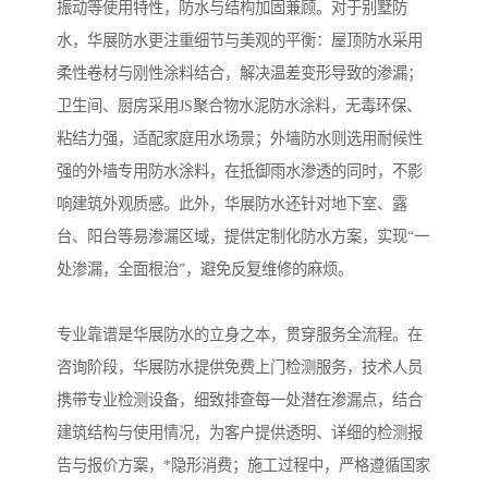
振动等使用特性，防水与结构加固兼顾。对于别墅防
水，华展防水更注重细节与美观的平衡：屋顶防水采用
柔性卷材与刚性涂料结合，解决温差变形导致的渗漏；
卫生间、厨房采用JS聚合物水泥防水涂料，无毒环保、
粘结力强，适配家庭用水场景；外墙防水则选用耐候性
强的外墙专用防水涂料，在抵御雨水渗透的同时，不影
响建筑外观质感。此外，华展防水还针对地下室、露
台、阳台等易渗漏区域，提供定制化防水方案，实现“一
处渗漏，全面根治”，避免反复维修的麻烦。
专业靠谱是华展防水的立身之本，贯穿服务全流程。在
咨询阶段，华展防水提供免费上门检测服务，技术人员
携带专业检测设备，细致排查每一处潜在渗漏点，结合
建筑结构与使用情况，为客户提供透明、详细的检测报
告与报价方案，*隐形消费；施工过程中，严格遵循国家