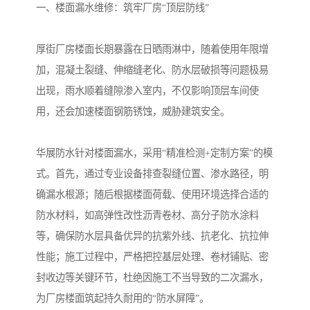
一、楼面漏水维修：筑牢厂房“顶层防线”
厚街厂房楼面长期暴露在日晒雨淋中，随着使用年限增
加，混凝土裂缝、伸缩缝老化、防水层破损等问题极易
出现，雨水顺着缝隙渗入室内，不仅影响顶层车间使
用，还会加速楼面钢筋锈蚀，威胁建筑安全。
华展防水针对楼面漏水，采用“精准检测+定制方案”的模
式。首先，通过专业设备排查裂缝位置、渗水路径，明
确漏水根源；随后根据楼面荷载、使用环境选择合适的
防水材料，如高弹性改性沥青卷材、高分子防水涂料
等，确保防水层具备优异的抗紫外线、抗老化、抗拉伸
性能；施工过程中，严格把控基层处理、卷材铺贴、密
封收边等关键环节，杜绝因施工不当导致的二次漏水，
为厂房楼面筑起持久耐用的“防水屏障”。