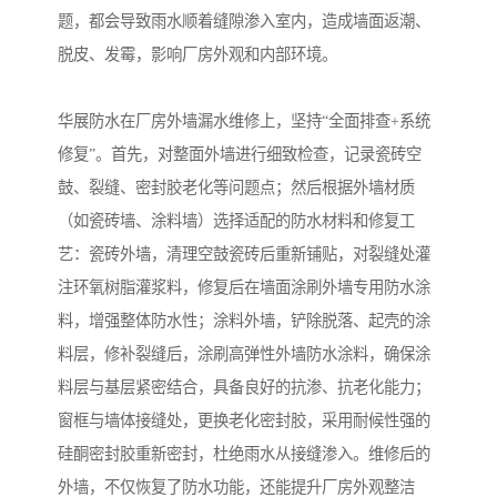
题，都会导致雨水顺着缝隙渗入室内，造成墙面返潮、
脱皮、发霉，影响厂房外观和内部环境。
华展防水在厂房外墙漏水维修上，坚持“全面排查+系统
修复”。首先，对整面外墙进行细致检查，记录瓷砖空
鼓、裂缝、密封胶老化等问题点；然后根据外墙材质
（如瓷砖墙、涂料墙）选择适配的防水材料和修复工
艺：瓷砖外墙，清理空鼓瓷砖后重新铺贴，对裂缝处灌
注环氧树脂灌浆料，修复后在墙面涂刷外墙专用防水涂
料，增强整体防水性；涂料外墙，铲除脱落、起壳的涂
料层，修补裂缝后，涂刷高弹性外墙防水涂料，确保涂
料层与基层紧密结合，具备良好的抗渗、抗老化能力；
窗框与墙体接缝处，更换老化密封胶，采用耐候性强的
硅酮密封胶重新密封，杜绝雨水从接缝渗入。维修后的
外墙，不仅恢复了防水功能，还能提升厂房外观整洁