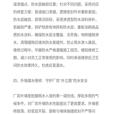
道渗漏点、防水层破损位置；针对不同问题，采用对应
的修复方案：管道接口渗漏，更换密封件并重新紧固；
防水层破损，若情况较轻，采用渗透型防水涂料修补，
若破损严重，则铲除原有地砖和防水层，重新涂刷高品
质防水涂料，确保防水层全覆盖、无死角；地砖缝隙渗
水，清理缝隙后填充防水美缝剂，防止雨水渗入基层。
维修过程中，华展防水严格遵循施工规范，缩短维修工
期，减少对员工正常使用的影响，同时承诺维修后卫生
间防水效果持久，杜绝反复漏水。
四、外墙漏水维修：守护厂房“外立面”防水安全
厂房外墙是抵御雨水入侵的第一道防线，厚街多雨的气
候条件，对厂房外墙防水性能提出了更高要求。外墙瓷
砖脱落、砂浆层开裂、窗框与墙体接缝密封不严等问