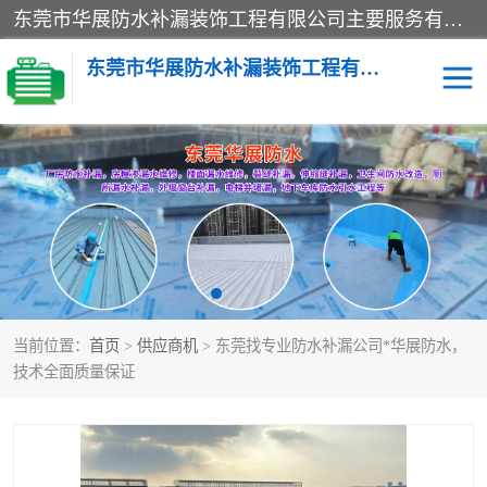
东莞市华展防水补漏装饰工程有限公司主要服务有：东莞防水补漏，东莞厂房防水补漏，东莞房屋渗漏水维修，楼面漏水维修，裂缝补漏，伸缩缝补漏，卫生间防水改造，厕所漏水补漏，外墙窗台补漏，电梯井堵漏，地下车库防水引水工程等
东莞市华展防水补漏装饰工程有限公司
楼面防水补漏
外墙防水补漏
阳台卫生间防水补漏
地下室防水补漏
金属房搭建及补漏
当前位置：
首页
>
供应商机
> 东莞找专业防水补漏公司*华展防水，
技术全面质量保证