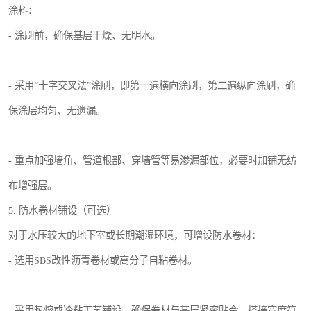
涂料：
- 涂刷前，确保基层干燥、无明水。
- 采用“十字交叉法”涂刷，即第一遍横向涂刷，第二遍纵向涂刷，确
保涂层均匀、无遗漏。
- 重点加强墙角、管道根部、穿墙管等易渗漏部位，必要时加铺无纺
布增强层。
5. 防水卷材铺设（可选）
对于水压较大的地下室或长期潮湿环境，可增设防水卷材：
- 选用SBS改性沥青卷材或高分子自粘卷材。
- 采用热熔或冷粘工艺铺设，确保卷材与基层紧密贴合，搭接宽度符