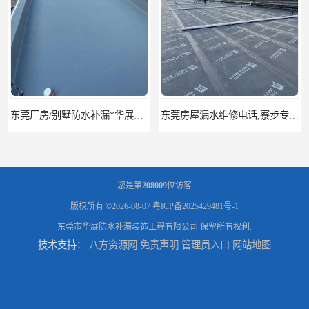
东莞房屋漏水维修电话,寮步专业房屋防水补漏，专业厂房渗漏水维修
东莞厚街厂房防水补漏-楼面-铁皮房-卫生间-外墙漏水维修
您是第
208009
位访客
版权所有 ©2026-08-07
粤ICP备2025429481号-1
东莞市华展防水补漏装饰工程有限公司
保留所有权利.
技术支持：
八方资源网
免责声明
管理员入口
网站地图
东莞厚街专业厂房防水补漏选华展防水，质量好不复漏，省钱省力更省心
东莞防水补漏,厚街房屋漏水维修,厚街防水补漏,厚街厂房防水补漏