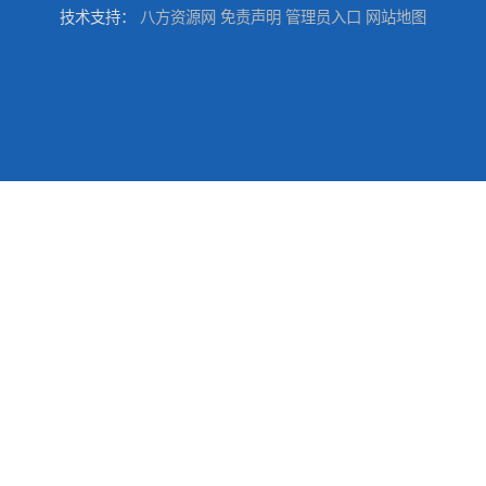
技术支持：
八方资源网
免责声明
管理员入口
网站地图
东莞厚街厂房防水补漏-楼面-铁皮房-卫生间-外墙漏水维修
东莞厚街专业厂房防水补漏选华展防水，质量好不复漏，省钱省力更省心
东莞防水补漏,厚街房屋漏水维修,厚街防水补漏,厚街厂房防水补漏
东莞大岭山防水补漏,大岭山厂房防水补漏,大岭山房屋漏水补漏