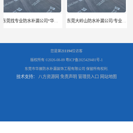
东莞大岭山防水补漏公司/专业厂房屋面防水补漏
东莞厂房/别墅防水补漏*华展防水，技术全面、专业靠谱
您是第
211194
位访客
版权所有 ©2026-08-09
粤ICP备2025429481号-1
东莞市华展防水补漏装饰工程有限公司
保留所有权利.
技术支持：
八方资源网
免责声明
管理员入口
网站地图
东莞房屋漏水维修电话,寮步专业房屋防水补漏，专业厂房渗漏水维修
东莞厚街厂房防水补漏-楼面-铁皮房-卫生间-外墙漏水维修