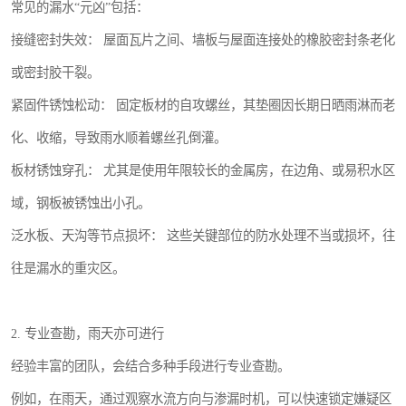
常见的漏水“元凶”包括：
接缝密封失效： 屋面瓦片之间、墙板与屋面连接处的橡胶密封条老化
或密封胶干裂。
紧固件锈蚀松动： 固定板材的自攻螺丝，其垫圈因长期日晒雨淋而老
化、收缩，导致雨水顺着螺丝孔倒灌。
板材锈蚀穿孔： 尤其是使用年限较长的金属房，在边角、或易积水区
域，钢板被锈蚀出小孔。
泛水板、天沟等节点损坏： 这些关键部位的防水处理不当或损坏，往
往是漏水的重灾区。
2. 专业查勘，雨天亦可进行
经验丰富的团队，会结合多种手段进行专业查勘。
例如，在雨天，通过观察水流方向与渗漏时机，可以快速锁定嫌疑区