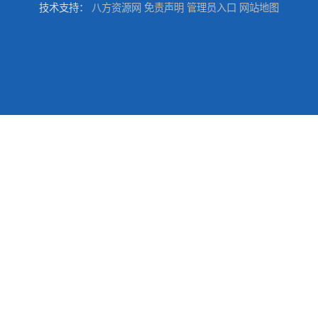
技术支持：
八方资源网
免责声明
管理员入口
网站地图
东莞厚街厂房防水补漏-楼面-铁皮房-卫生间-外墙漏水维修
东莞厚街专业厂房防水补漏选华展防水，质量好不复漏，省钱省力更省心
东莞防水补漏,厚街房屋漏水维修,厚街防水补漏,厚街厂房防水补漏
东莞大岭山防水补漏,大岭山厂房防水补漏,大岭山房屋漏水补漏