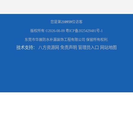
您是第
210959
位访客
版权所有 ©2026-08-09
粤ICP备2025429481号-1
东莞市华展防水补漏装饰工程有限公司
保留所有权利.
技术支持：
八方资源网
免责声明
管理员入口
网站地图
东莞厚街厂房防水补漏-楼面-铁皮房-卫生间-外墙漏水维修
东莞厚街专业厂房防水补漏选华展防水，质量好不复漏，省钱省力更省心