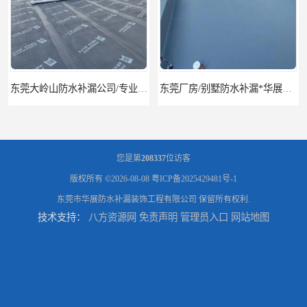
东莞大岭山防水补漏公司/专业厂房屋面防水补漏
东莞厂房/别墅防水补漏*华展防水，技术全面、专业靠谱
您是第
208337
位访客
版权所有 ©2026-08-08
粤ICP备2025429481号-1
东莞市华展防水补漏装饰工程有限公司
保留所有权利.
技术支持：
八方资源网
免责声明
管理员入口
网站地图
东莞房屋漏水维修电话,寮步专业房屋防水补漏，专业厂房渗漏水维修
东莞厚街厂房防水补漏-楼面-铁皮房-卫生间-外墙漏水维修