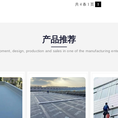
共 4 条 1 页
1
产品推荐
ment, design, production and sales in one of the manufacturing ent