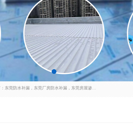
东莞市华展防水补漏装饰工程有限公司主要服务有：东莞防水补漏，东莞厂房防水补漏，东莞房屋渗漏水维修，楼面漏水维修，裂缝补漏，伸缩缝补漏，卫生间防水改造，厕所漏水补漏，外墙窗台补漏，电梯井堵漏，地下车库防水引水工程等