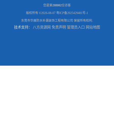
您是第
208002
位访客
版权所有 ©2026-08-07
粤ICP备2025429481号-1
东莞市华展防水补漏装饰工程有限公司
保留所有权利.
技术支持：
八方资源网
免责声明
管理员入口
网站地图
东莞厚街厂房防水补漏-楼面-铁皮房-卫生间-外墙漏水维修
东莞厚街专业厂房防水补漏选华展防水，质量好不复漏，省钱省力更省心
东莞防水补漏,厚街房屋漏水维修,厚街防水补漏,厚街厂房防水补漏
东莞大岭山防水补漏,大岭山厂房防水补漏,大岭山房屋漏水补漏