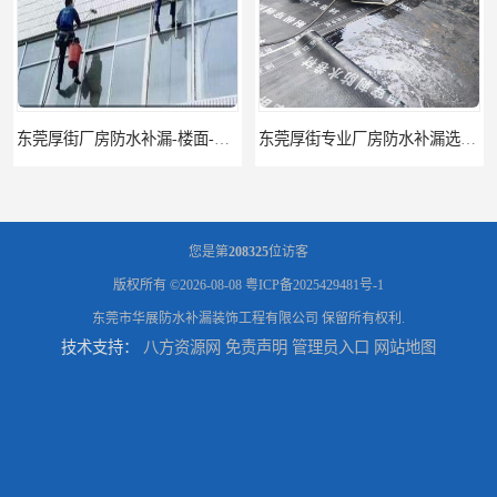
东莞厚街专业厂房防水补漏选华展防水，质量好不复漏，省钱省力更省心
东莞防水补漏,厚街房屋漏水维修,厚街防水补漏,厚街厂房防水补漏
您是第
208325
位访客
版权所有 ©2026-08-08
粤ICP备2025429481号-1
东莞市华展防水补漏装饰工程有限公司
保留所有权利.
技术支持：
八方资源网
免责声明
管理员入口
网站地图
东莞大岭山防水补漏,大岭山厂房防水补漏,大岭山房屋漏水补漏
万江专业防水补漏，厂房渗漏水补漏，精准选材 快速止水