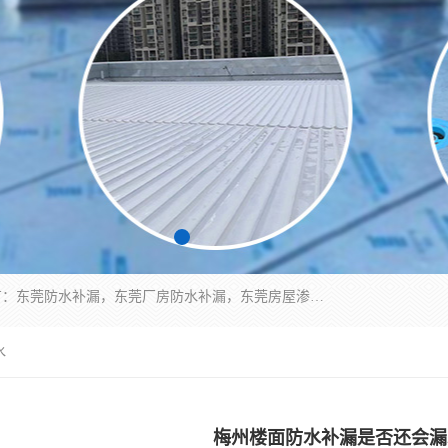
东莞市华展防水补漏装饰工程有限公司主要服务有：东莞防水补漏，东莞厂房防水补漏，东莞房屋渗漏水维修，楼面漏水维修，裂缝补漏，伸缩缝补漏，卫生间防水改造，厕所漏水补漏，外墙窗台补漏，电梯井堵漏，地下车库防水引水工程等
水
梅州楼面防水补漏是否还会漏