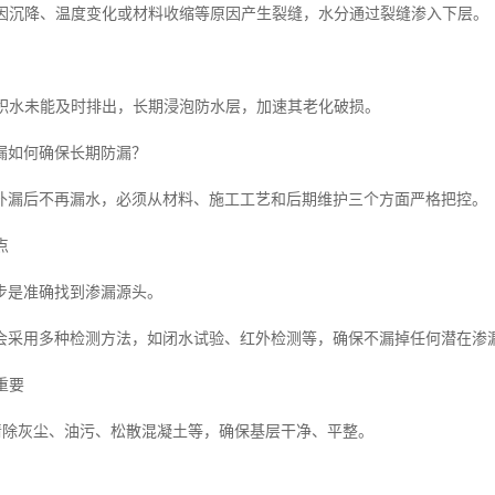
楼面因沉降、温度变化或材料收缩等原因产生裂缝，水分通过裂缝渗入下层。
楼面积水未能及时排出，长期浸泡防水层，加速其老化破损。
漏如何确保长期防漏？
补漏后不再漏水，必须从材料、施工工艺和后期维护三个方面严格把控。
点
步是准确找到渗漏源头。
会采用多种检测方法，如闭水试验、红外检测等，确保不漏掉任何潜在渗
重要
底清除灰尘、油污、松散混凝土等，确保基层干净、平整。