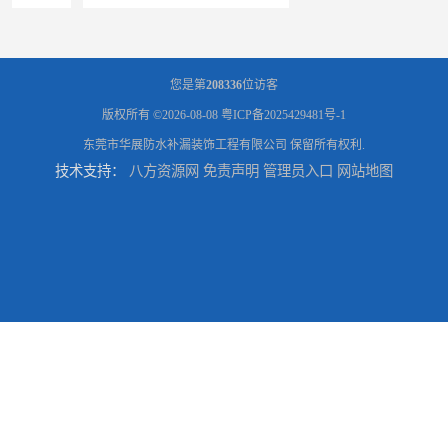
您是第
208336
位访客
版权所有 ©2026-08-08
粤ICP备2025429481号-1
东莞市华展防水补漏装饰工程有限公司
保留所有权利.
技术支持：
八方资源网
免责声明
管理员入口
网站地图
东莞厚街专业厂房防水补漏选华展防水，质量好不复漏，省钱省力更省心
东莞防水补漏,厚街房屋漏水维修,厚街防水补漏,厚街厂房防水补漏