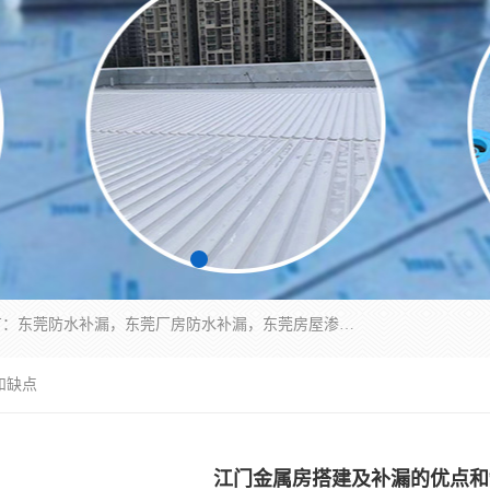
东莞市华展防水补漏装饰工程有限公司主要服务有：东莞防水补漏，东莞厂房防水补漏，东莞房屋渗漏水维修，楼面漏水维修，裂缝补漏，伸缩缝补漏，卫生间防水改造，厕所漏水补漏，外墙窗台补漏，电梯井堵漏，地下车库防水引水工程等
和缺点
江门金属房搭建及补漏的优点和