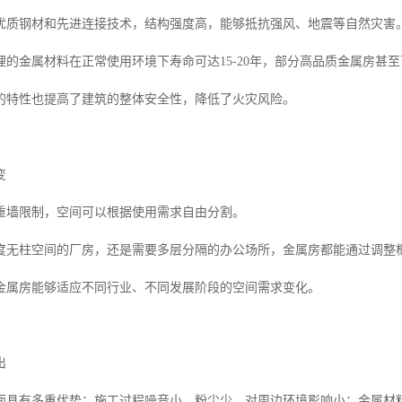
优质钢材和先进连接技术，结构强度高，能够抵抗强风、地震等自然灾害
理的金属材料在正常使用环境下寿命可达15-20年，部分高品质金属房甚
的特性也提高了建筑的整体安全性，降低了火灾风险。
变
重墙限制，空间可以根据使用需求自由分割。
度无柱空间的厂房，还是需要多层分隔的办公场所，金属房都能通过调整
金属房能够适应不同行业、不同发展阶段的空间需求变化。
出
面具有多重优势：施工过程噪音小、粉尘少，对周边环境影响小；金属材料