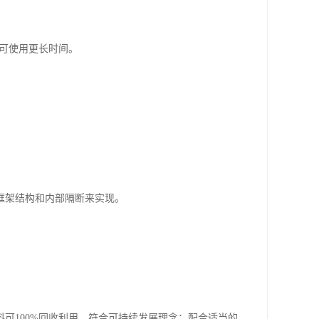
。
至可使用更长时间。
框架结构和内部隔断来实现。
可100%回收利用，符合可持续发展理念；配合适当的