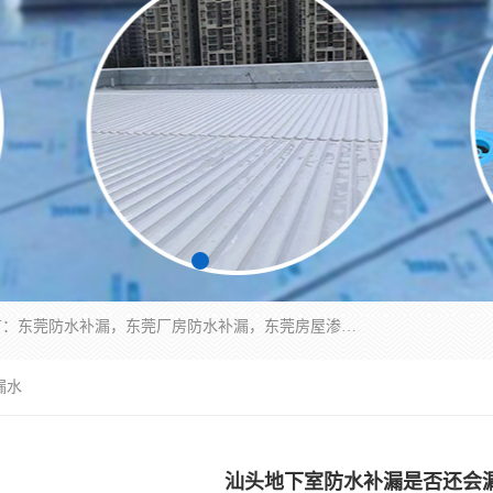
东莞市华展防水补漏装饰工程有限公司主要服务有：东莞防水补漏，东莞厂房防水补漏，东莞房屋渗漏水维修，楼面漏水维修，裂缝补漏，伸缩缝补漏，卫生间防水改造，厕所漏水补漏，外墙窗台补漏，电梯井堵漏，地下车库防水引水工程等
漏水
汕头地下室防水补漏是否还会