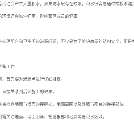
等活动会产生大量积水，如果防水层存在缺陷，积水很容易通过楼板渗漏
的环境还会滋生细菌，影响家庭成员的健康。
并处理阳台和卫生间的渗漏问题，不仅是为了维护房屋的结构安全，更是
准备工作
前，首先要对渗漏点进行仔细排查。
，直接关系到后续施工的效果。
重点检查地面与墙面的接缝处、地漏周围以及外墙与阳台的连接部位。
则需关注地面、墙面阴角、管道根部和地漏等易积水区域。