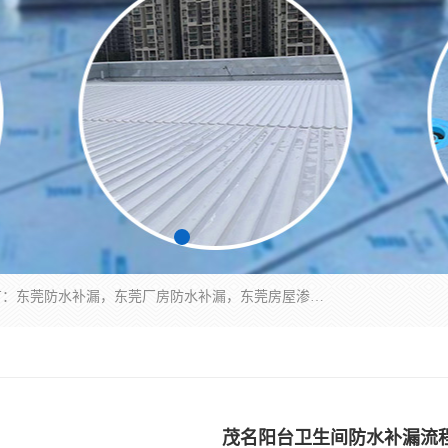
东莞市华展防水补漏装饰工程有限公司主要服务有：东莞防水补漏，东莞厂房防水补漏，东莞房屋渗漏水维修，楼面漏水维修，裂缝补漏，伸缩缝补漏，卫生间防水改造，厕所漏水补漏，外墙窗台补漏，电梯井堵漏，地下车库防水引水工程等
茂名阳台卫生间防水补漏流