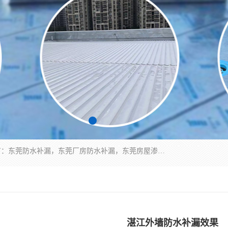
东莞市华展防水补漏装饰工程有限公司主要服务有：东莞防水补漏，东莞厂房防水补漏，东莞房屋渗漏水维修，楼面漏水维修，裂缝补漏，伸缩缝补漏，卫生间防水改造，厕所漏水补漏，外墙窗台补漏，电梯井堵漏，地下车库防水引水工程等
湛江外墙防水补漏效果