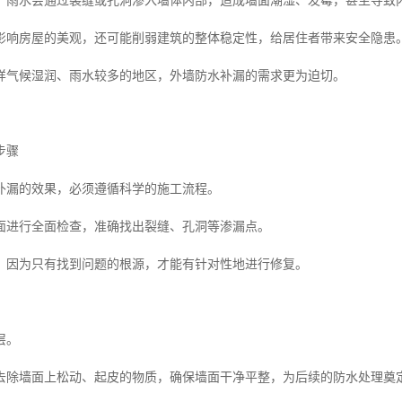
，雨水会通过裂缝或孔洞渗入墙体内部，造成墙面潮湿、发霉，甚至导致
影响房屋的美观，还可能削弱建筑的整体稳定性，给居住者带来安全隐患
样气候湿润、雨水较多的地区，外墙防水补漏的需求更为迫切。
步骤
补漏的效果，必须遵循科学的施工流程。
面进行全面检查，准确找出裂缝、孔洞等渗漏点。
，因为只有找到问题的根源，才能有针对性地进行修复。
层。
去除墙面上松动、起皮的物质，确保墙面干净平整，为后续的防水处理奠