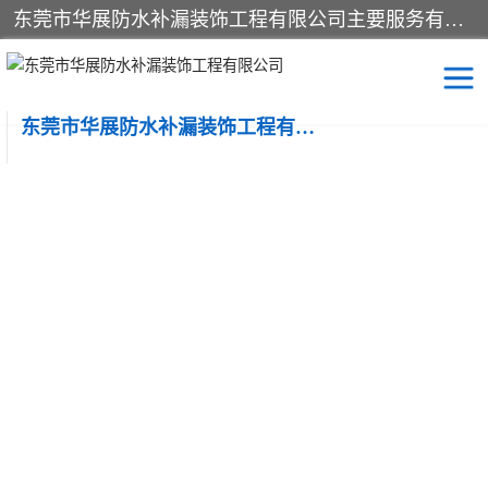
东莞市华展防水补漏装饰工程有限公司主要服务有：东莞防水补漏，东莞厂房防水补漏，东莞房屋渗漏水维修，楼面漏水维修，裂缝补漏，伸缩缝补漏，卫生间防水改造，厕所漏水补漏，外墙窗台补漏，电梯井堵漏，地下车库防水引水工程等
东莞市华展防水补漏装饰工程有限公司