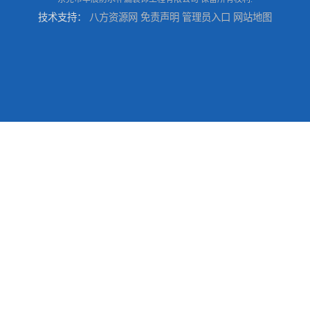
技术支持：
八方资源网
免责声明
管理员入口
网站地图
东莞厚街专业厂房防水补漏选华展防水，质量好不复漏，省钱省力更省心
东莞防水补漏,厚街房屋漏水维修,厚街防水补漏,厚街厂房防水补漏
东莞大岭山防水补漏,大岭山厂房防水补漏,大岭山房屋漏水补漏
万江专业防水补漏，厂房渗漏水补漏，精准选材 快速止水