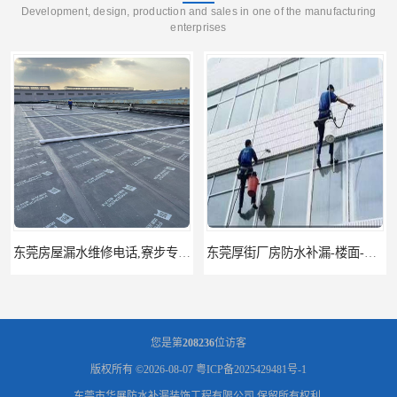
Development, design, production and sales in one of the manufacturing
enterprises
东莞房屋漏水维修电话,寮步专业房屋防水补漏，专业厂房渗漏水维修
东莞厚街厂房防水补漏-楼面-铁皮房-卫生间-外墙漏水维修
您是第
208236
位访客
版权所有 ©2026-08-07
粤ICP备2025429481号-1
东莞市华展防水补漏装饰工程有限公司
保留所有权利.