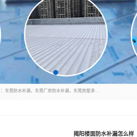
东莞市华展防水补漏装饰工程有限公司主要服务有：东莞防水补漏，东莞厂房防水补漏，东莞房屋渗漏水维修，楼面漏水维修，裂缝补漏，伸缩缝补漏，卫生间防水改造，厕所漏水补漏，外墙窗台补漏，电梯井堵漏，地下车库防水引水工程等
揭阳楼面防水补漏怎么样