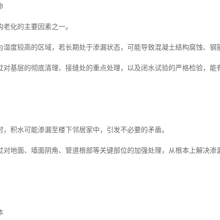
命
构老化的主要因素之一。
为湿度较高的区域，若长期处于渗漏状态，可能导致混凝土结构腐蚀、钢
过对基层的彻底清理、接缝处的重点处理，以及闭水试验的严格检验，能
时，积水可能渗漏至楼下邻居家中，引发不必要的矛盾。
过对地面、墙面阴角、管道根部等关键部位的加强处理，从根本上解决渗
本