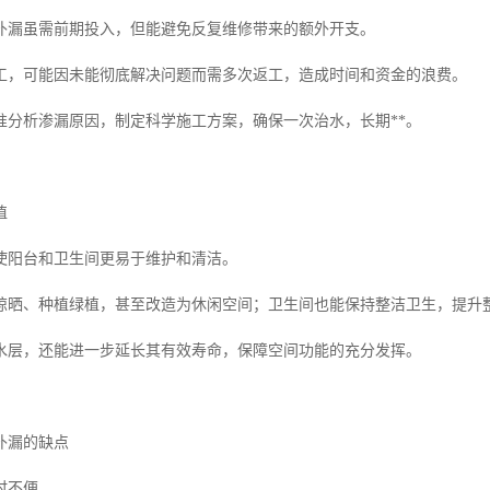
补漏虽需前期投入，但能避免反复维修带来的额外开支。
工，可能因未能彻底解决问题而需多次返工，造成时间和资金的浪费。
准分析渗漏原因，制定科学施工方案，确保一次治水，长期**。
值
使阳台和卫生间更易于维护和清洁。
晾晒、种植绿植，甚至改造为休闲空间；卫生间也能保持整洁卫生，提升
水层，还能进一步延长其有效寿命，保障空间功能的充分发挥。
补漏的缺点
时不便