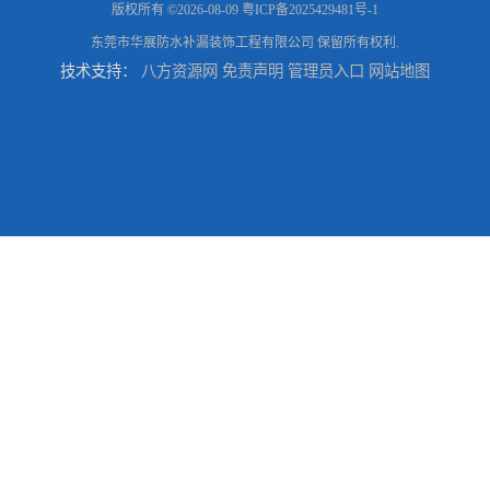
版权所有 ©2026-08-09
粤ICP备2025429481号-1
东莞市华展防水补漏装饰工程有限公司
保留所有权利.
技术支持：
八方资源网
免责声明
管理员入口
网站地图
东莞厚街厂房防水补漏-楼面-铁皮房-卫生间-外墙漏水维修
东莞厚街专业厂房防水补漏选华展防水，质量好不复漏，省钱省力更省心
东莞防水补漏,厚街房屋漏水维修,厚街防水补漏,厚街厂房防水补漏
东莞大岭山防水补漏,大岭山厂房防水补漏,大岭山房屋漏水补漏