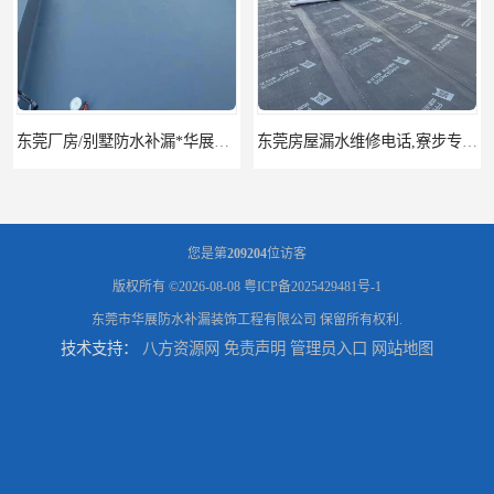
东莞厂房/别墅防水补漏*华展防水，技术全面、专业靠谱
东莞房屋漏水维修电话,寮步专业房屋防水补漏，专业厂房渗漏水维修
您是第
209204
位访客
版权所有 ©2026-08-08
粤ICP备2025429481号-1
东莞市华展防水补漏装饰工程有限公司
保留所有权利.
技术支持：
八方资源网
免责声明
管理员入口
网站地图
东莞厚街厂房防水补漏-楼面-铁皮房-卫生间-外墙漏水维修
东莞厚街专业厂房防水补漏选华展防水，质量好不复漏，省钱省力更省心