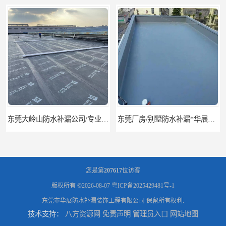
东莞厂房/别墅防水补漏*华展防水，技术全面、专业靠谱
东莞房屋漏水维修电话,寮步专业房屋防水补漏，专业厂房渗漏水维修
您是第
207617
位访客
版权所有 ©2026-08-07
粤ICP备2025429481号-1
东莞市华展防水补漏装饰工程有限公司
保留所有权利.
技术支持：
八方资源网
免责声明
管理员入口
网站地图