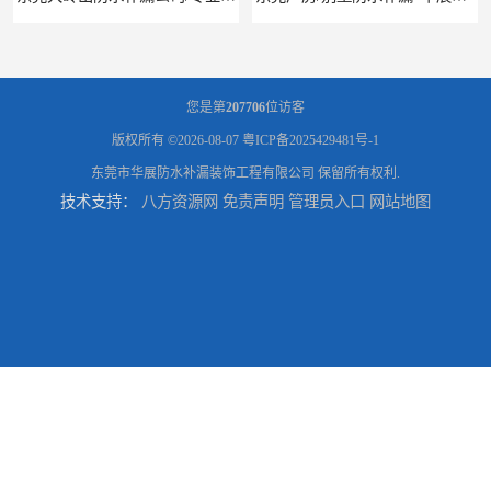
您是第
207706
位访客
版权所有 ©2026-08-07
粤ICP备2025429481号-1
东莞市华展防水补漏装饰工程有限公司
保留所有权利.
技术支持：
八方资源网
免责声明
管理员入口
网站地图
东莞厚街厂房防水补漏-楼面-铁皮房-卫生间-外墙漏水维修
东莞厚街专业厂房防水补漏选华展防水，质量好不复漏，省钱省力更省心