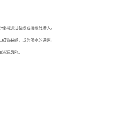
分便易通过裂缝或接缝处渗入。
生细微裂缝，成为渗水的通道。
加渗漏风险。