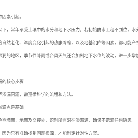
种因素引起。
以下，常年承受土壤中的水分和地下水压力，若初始防水工程不到位，水
的自然老化、温度变化引起的热胀冷缩，以及地基沉降等因素，都可能产
湿润的地区，季节性降雨或台风天气还会加剧地下水位的波动，进一步增
漏的核心步骤
室渗漏问题，需遵循科学的流程和方法。
渗漏点是基础。
检查墙面、地面及交接处，识别所有潜在渗漏源，确保不遗漏任何隐患。
，因为只有准确找到问题根源，才能制定针对性方案。