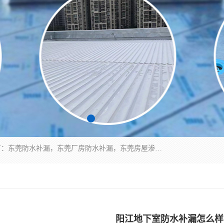
东莞市华展防水补漏装饰工程有限公司主要服务有：东莞防水补漏，东莞厂房防水补漏，东莞房屋渗漏水维修，楼面漏水维修，裂缝补漏，伸缩缝补漏，卫生间防水改造，厕所漏水补漏，外墙窗台补漏，电梯井堵漏，地下车库防水引水工程等
阳江地下室防水补漏怎么样