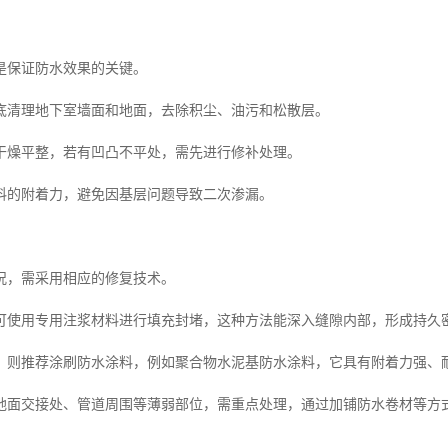
是保证防水效果的关键。
底清理地下室墙面和地面，去除积尘、油污和松散层。
干燥平整，若有凹凸不平处，需先进行修补处理。
料的附着力，避免因基层问题导致二次渗漏。
况，需采用相应的修复技术。
可使用专用注浆材料进行填充封堵，这种方法能深入缝隙内部，形成持久
，则推荐涂刷防水涂料，例如聚合物水泥基防水涂料，它具有附着力强、
地面交接处、管道周围等薄弱部位，需重点处理，通过加铺防水卷材等方