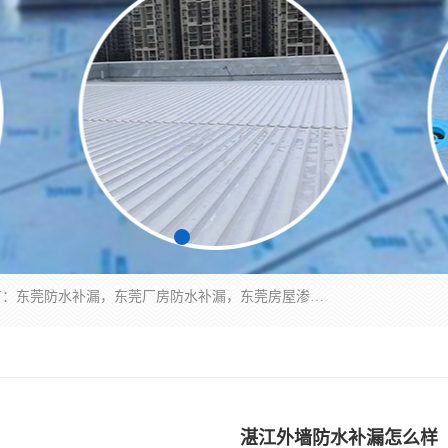
东莞市华展防水补漏装饰工程有限公司主要服务有：东莞防水补漏，东莞厂房防水补漏，东莞房屋渗漏水维修，楼面漏水维修，裂缝补漏，伸缩缝补漏，卫生间防水改造，厕所漏水补漏，外墙窗台补漏，电梯井堵漏，地下车库防水引水工程等
湛江外墙防水补漏怎么样