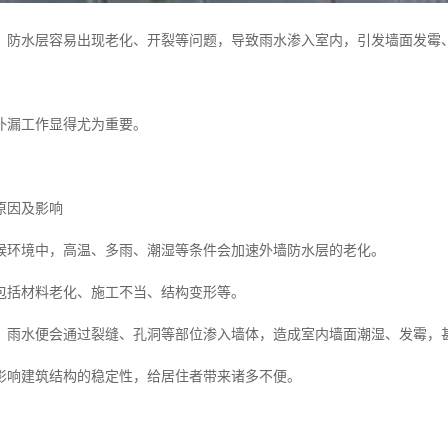
，防水层容易出现老化、开裂等问题，导致雨水渗入室内，引发墙面发霉
补漏工作显得尤为重要。
原因及影响
候环境中，高温、多雨、潮湿等条件会加速外墙防水层的老化。
包括材料老化、施工不当、结构变形等。
，雨水便会通过裂缝、孔洞等部位渗入墙体，造成室内墙面潮湿、发霉，
影响建筑结构的稳定性，给居住者带来诸多不便。