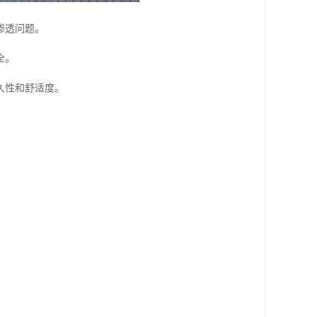
渗透问题。
全。
久性和舒适度。