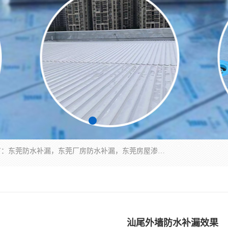
东莞市华展防水补漏装饰工程有限公司主要服务有：东莞防水补漏，东莞厂房防水补漏，东莞房屋渗漏水维修，楼面漏水维修，裂缝补漏，伸缩缝补漏，卫生间防水改造，厕所漏水补漏，外墙窗台补漏，电梯井堵漏，地下车库防水引水工程等
汕尾外墙防水补漏效果