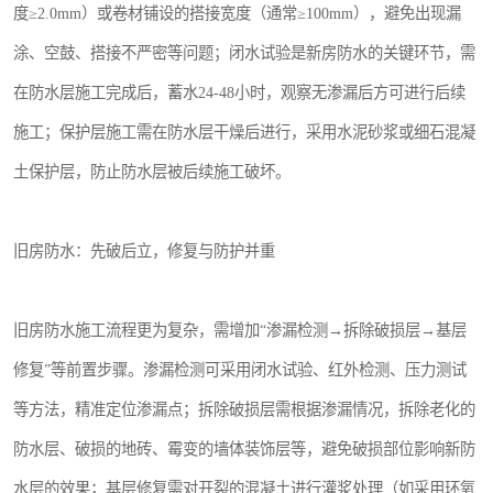
度≥2.0mm）或卷材铺设的搭接宽度（通常≥100mm），避免出现漏
涂、空鼓、搭接不严密等问题；闭水试验是新房防水的关键环节，需
在防水层施工完成后，蓄水24-48小时，观察无渗漏后方可进行后续
施工；保护层施工需在防水层干燥后进行，采用水泥砂浆或细石混凝
土保护层，防止防水层被后续施工破坏。
旧房防水：先破后立，修复与防护并重
旧房防水施工流程更为复杂，需增加“渗漏检测→拆除破损层→基层
修复”等前置步骤。渗漏检测可采用闭水试验、红外检测、压力测试
等方法，精准定位渗漏点；拆除破损层需根据渗漏情况，拆除老化的
防水层、破损的地砖、霉变的墙体装饰层等，避免破损部位影响新防
水层的效果；基层修复需对开裂的混凝土进行灌浆处理（如采用环氧