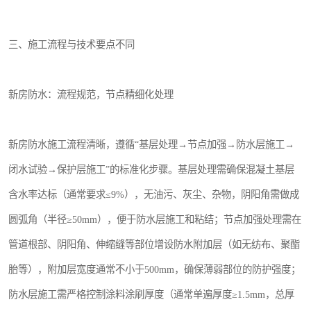
三、施工流程与技术要点不同
新房防水：流程规范，节点精细化处理
新房防水施工流程清晰，遵循“基层处理→节点加强→防水层施工→
闭水试验→保护层施工”的标准化步骤。基层处理需确保混凝土基层
含水率达标（通常要求≤9%），无油污、灰尘、杂物，阴阳角需做成
圆弧角（半径≥50mm），便于防水层施工和粘结；节点加强处理需在
管道根部、阴阳角、伸缩缝等部位增设防水附加层（如无纺布、聚酯
胎等），附加层宽度通常不小于500mm，确保薄弱部位的防护强度；
防水层施工需严格控制涂料涂刷厚度（通常单遍厚度≥1.5mm，总厚