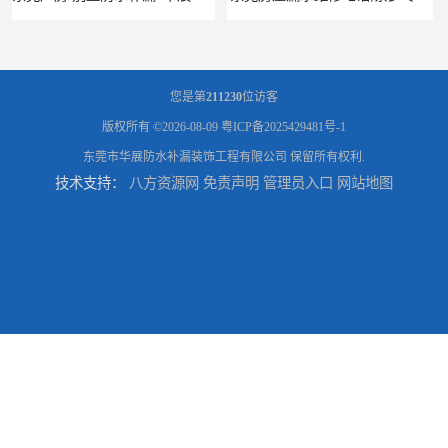
您是第
211230
位访客
版权所有 ©2026-08-09
粤ICP备2025429481号-1
东莞市华展防水补漏装饰工程有限公司
保留所有权利.
技术支持：
八方资源网
免责声明
管理员入口
网站地图
东莞厚街专业厂房防水补漏选华展防水，质量好不复漏，省钱省力更省心
东莞防水补漏,厚街房屋漏水维修,厚街防水补漏,厚街厂房防水补漏