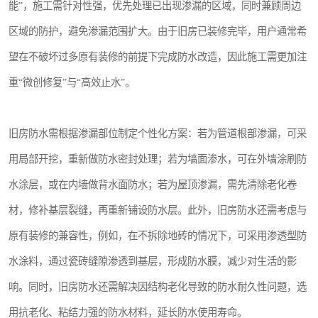
能”，施工需针对性强，优先处理已出现渗漏的区域，同时兼顾周边
区域的防护，避免渗漏范围扩大。由于旧房已装修完毕，用户通常希
望在不破坏过多原有装修的前提下完成防水改造，因此施工需更加注
重“微创修复”与“高效止水”。
旧房防水需根据渗漏部位制定个性化方案：若为管道根部渗漏，可采
用局部开挖，重新做防水密封处理；若为墙面渗水，可在外墙涂刷防
水涂层，或在内墙做背水面防水；若为屋顶渗漏，需先清除老化卷
材，修补基层裂缝，再重新铺设防水层。此外，旧房防水还需考虑与
原有装修的兼容性，例如，在不拆除地砖的情况下，可采用渗透型防
水涂料，通过瓷砖缝隙渗透到基层，形成防水膜，减少对生活的影
响。同时，旧房防水还需解决因结构老化导致的防水耐久性问题，选
用抗老化、粘结力强的防水材料，延长防水使用寿命。