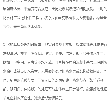
新房防水处于建筑施工的初始阶段，建筑结构全新且完整，混凝土基
层强度达标、干燥度符合规范，无历史渗漏痕迹和结构损伤。此时的
防水施工是“预防性工程”，核心是在建筑结构未投入使用前，构建全
方位、无死角的防水体系。
新房的基层处理相对简单，只需对混凝土楼板、墙体接缝等部位进行
常规清理、找平，确保基层坚实、平整、洁净，即可展开防水施工。
例如，卫生间、厨房等涉水区域，可直接在原始混凝土基层上涂刷防
水涂料或铺设防水卷材，无需额外处理旧防水层或结构破损问题。同
时，新房的管线布局、门窗洞口等均为新建，防水节点（如管道根
部、阴阳角、伸缩缝）的处理可与主体施工同步进行，能更好地保证
节点密封的严密性，减少后期渗漏隐患。