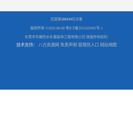
您是第
209439
位访客
版权所有 ©2026-08-08
粤ICP备2025429481号-1
东莞市华展防水补漏装饰工程有限公司
保留所有权利.
技术支持：
八方资源网
免责声明
管理员入口
网站地图
东莞防水补漏,厚街房屋漏水维修,厚街防水补漏,厚街厂房防水补漏
东莞大岭山防水补漏,大岭山厂房防水补漏,大岭山房屋漏水补漏