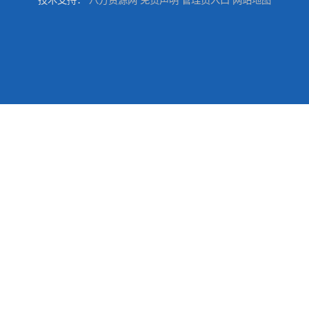
技术支持：
八方资源网
免责声明
管理员入口
网站地图
东莞大岭山防水补漏,大岭山厂房防水补漏,大岭山房屋漏水补漏
万江专业防水补漏，厂房渗漏水补漏，精准选材 快速止水
东莞东城房屋防水补漏，东城专业房屋渗漏水补漏
东莞沙田房屋渗漏水补漏 沙田专业厂房防水补漏