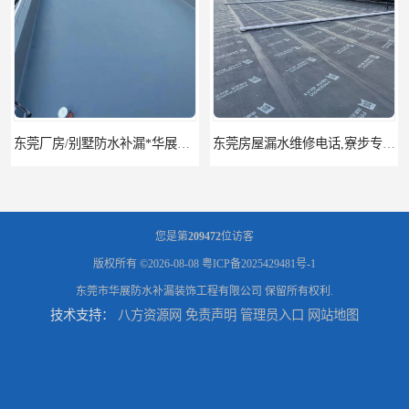
东莞房屋漏水维修电话,寮步专业房屋防水补漏，专业厂房渗漏水维修
东莞厚街厂房防水补漏-楼面-铁皮房-卫生间-外墙漏水维修
您是第
209472
位访客
版权所有 ©2026-08-08
粤ICP备2025429481号-1
东莞市华展防水补漏装饰工程有限公司
保留所有权利.
技术支持：
八方资源网
免责声明
管理员入口
网站地图
东莞厚街专业厂房防水补漏选华展防水，质量好不复漏，省钱省力更省心
东莞防水补漏,厚街房屋漏水维修,厚街防水补漏,厚街厂房防水补漏