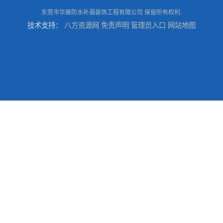
东莞市华展防水补漏装饰工程有限公司
保留所有权利.
技术支持：
八方资源网
免责声明
管理员入口
网站地图
东莞防水补漏,厚街房屋漏水维修,厚街防水补漏,厚街厂房防水补漏
东莞大岭山防水补漏,大岭山厂房防水补漏,大岭山房屋漏水补漏
万江专业防水补漏，厂房渗漏水补漏，精准选材 快速止水
东莞东城房屋防水补漏，东城专业房屋渗漏水补漏