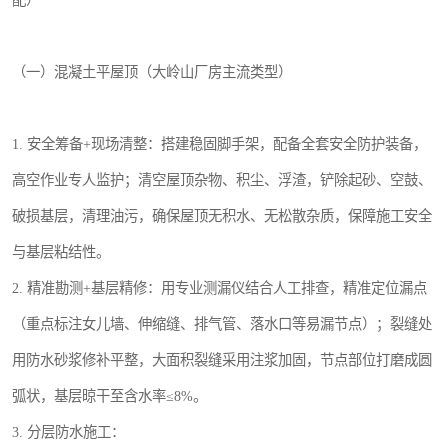
配）
（一）混凝土平屋顶（大岭山厂房主流类型）
1. 安全筹备+现场清整：搭建稳固脚手架，配备全套安全防护装备，
高空作业专人监护；清空屋顶杂物、积尘、浮渣，铲除起砂、空鼓、
破损基层，清理油污，确保屋顶无积水、无松散杂质，保障施工安全
与基层粘结性。
2. 精准勘测+基层精修：用专业测漏仪结合人工排查，精准定位漏点
（重点标注女儿墙、伸缩缝、排气管、落水口等易漏节点）；裂缝处
用防水砂浆修补平整，大面积裂缝采用注浆加固，节点部位打磨成圆
弧状，基层晾干至含水率≤8%。
3. 分层防水施工：