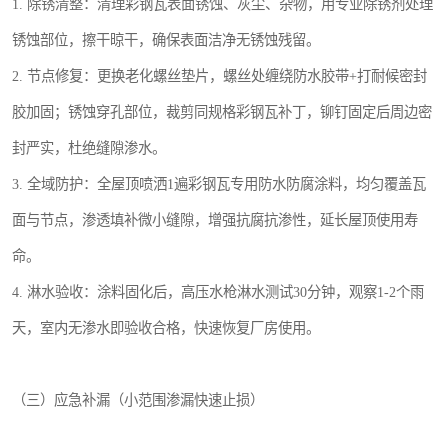
1. 除锈清整：清理彩钢瓦表面锈蚀、灰尘、杂物，用专业除锈剂处理
锈蚀部位，擦干晾干，确保表面洁净无锈蚀残留。
2. 节点修复：更换老化螺丝垫片，螺丝处缠绕防水胶带+打耐候密封
胶加固；锈蚀穿孔部位，裁剪同规格彩钢瓦补丁，铆钉固定后周边密
封严实，杜绝缝隙渗水。
3. 全域防护：全屋顶喷洒1遍彩钢瓦专用防水防腐涂料，均匀覆盖瓦
面与节点，渗透填补微小缝隙，增强抗腐抗渗性，延长屋顶使用寿
命。
4. 淋水验收：涂料固化后，高压水枪淋水测试30分钟，观察1-2个雨
天，室内无渗水即验收合格，快速恢复厂房使用。
（三）应急补漏（小范围渗漏快速止损）