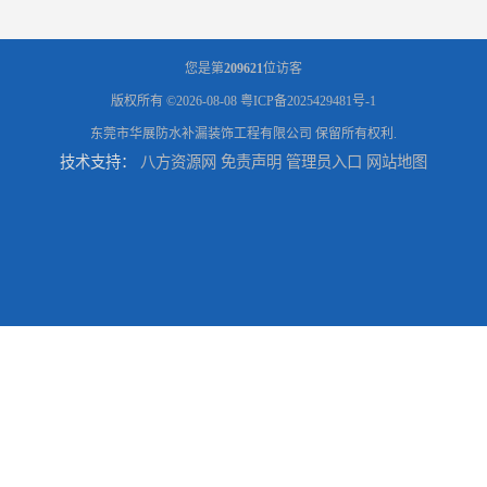
您是第
209621
位访客
版权所有 ©2026-08-08
粤ICP备2025429481号-1
东莞市华展防水补漏装饰工程有限公司
保留所有权利.
技术支持：
八方资源网
免责声明
管理员入口
网站地图
东莞厚街专业厂房防水补漏选华展防水，质量好不复漏，省钱省力更省心
东莞防水补漏,厚街房屋漏水维修,厚街防水补漏,厚街厂房防水补漏