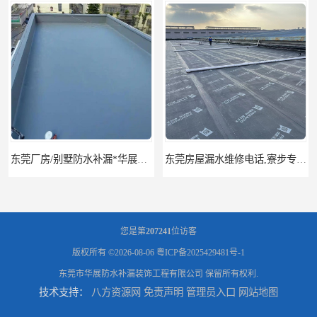
东莞厂房/别墅防水补漏*华展防水，技术全面、专业靠谱
东莞房屋漏水维修电话,寮步专业房屋防水补漏，专业厂房渗漏水维修
您是第
207241
位访客
版权所有 ©2026-08-06
粤ICP备2025429481号-1
东莞市华展防水补漏装饰工程有限公司
保留所有权利.
技术支持：
八方资源网
免责声明
管理员入口
网站地图