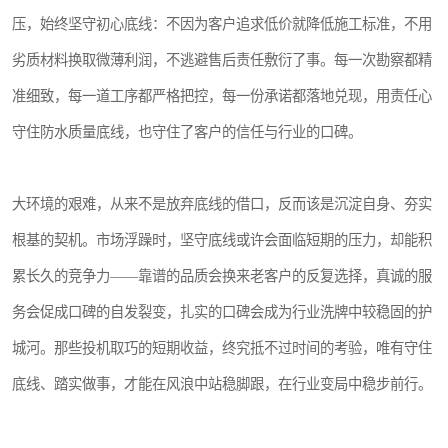
压，始终坚守初心底线：不因为客户追求低价就降低施工标准，不用
劣质材料换取微薄利润，不逃避售后责任敷衍了事。每一次勘察都精
准细致，每一道工序都严格把控，每一份承诺都落地兑现，用责任心
守住防水质量底线，也守住了客户的信任与行业的口碑。
大环境的艰难，从来不是放弃底线的借口，反而该是沉淀自身、夯实
根基的契机。市场浮躁时，坚守底线或许会面临短期的压力，却能积
累长久的竞争力——靠谱的品质会换来老客户的反复选择，真诚的服
务会促成口碑的自发裂变，扎实的口碑会成为行业洗牌中较稳固的护
城河。那些投机取巧的短期收益，终究抵不过时间的考验，唯有守住
底线、踏实做事，才能在风浪中站稳脚跟，在行业变局中稳步前行。