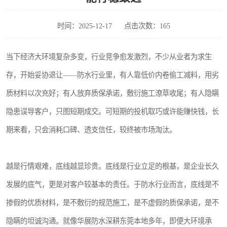
时间：2025-12-17
点击次数：165
当下经济大环境复杂多变，行业竞争愈发激烈，不少从业者为求生
存，开始妥协退让——防水行业里，有人靠低价内卷偷工减料，用劣
质材料以次充好；有人放弃质保承诺，敷衍施工潦草收尾；有人隐瞒
隐患误导客户，只图短期成交。可短期的投机取巧或许能赚快钱，长
期来看，只会消耗口碑、透支信任，较终被市场淘汰。
越是行情艰难，底线越显珍贵。底线是行业立足的根基，是企业长久
发展的底气，更是对客户较基本的责任。于防水行业而言，底线是不
掺假的优质材料，是不敷衍的规范施工，是不虚假的质保承诺，是不
隐瞒的坦诚沟通。就像华展防水深耕东莞本地多年，即便大环境承