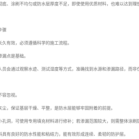
彻底、涂刷不均匀或防水层厚度不足，即使使用优质材料，也难以达到理
步骤
长久有效，必须遵循科学的施工流程。
渗漏点是基础。
人员会通过观察水迹、测试湿度等方式，准确找到水源和渗漏路径，而非
不容忽视。
灰尘，保证基层干燥、平整，是防水层能够牢固附着的前提。
小孔洞，可使用专用填充材料进行修补；若渗漏范围较大，则需整体涂刷
料具有良好的防水性能和粘结力，能有效形成连续、柔韧的防护层。