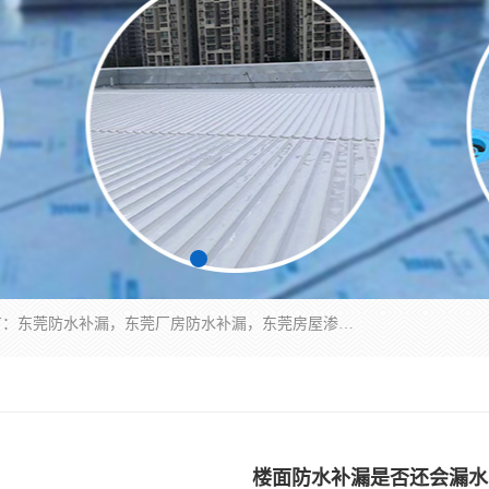
东莞市华展防水补漏装饰工程有限公司主要服务有：东莞防水补漏，东莞厂房防水补漏，东莞房屋渗漏水维修，楼面漏水维修，裂缝补漏，伸缩缝补漏，卫生间防水改造，厕所漏水补漏，外墙窗台补漏，电梯井堵漏，地下车库防水引水工程等
楼面防水补漏是否还会漏水