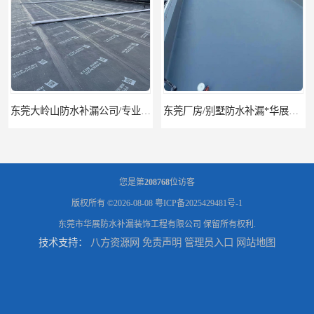
东莞厂房/别墅防水补漏*华展防水，技术全面、专业靠谱
东莞房屋漏水维修电话,寮步专业房屋防水补漏，专业厂房渗漏水维修
您是第
208768
位访客
版权所有 ©2026-08-08
粤ICP备2025429481号-1
东莞市华展防水补漏装饰工程有限公司
保留所有权利.
技术支持：
八方资源网
免责声明
管理员入口
网站地图
东莞厚街厂房防水补漏-楼面-铁皮房-卫生间-外墙漏水维修
东莞厚街专业厂房防水补漏选华展防水，质量好不复漏，省钱省力更省心