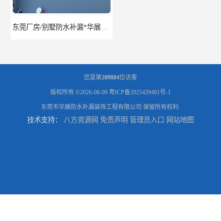
东莞厂房/别墅防水补漏*华展防水，技术全面、专业靠谱
东莞房屋漏水维修电话,寮步专业房屋防水补漏，专业厂房渗漏水维修
您是第
209804
位访客
版权所有 ©2026-08-09
粤ICP备2025429481号-1
东莞市华展防水补漏装饰工程有限公司
保留所有权利.
技术支持：
八方资源网
免责声明
管理员入口
网站地图
东莞厚街厂房防水补漏-楼面-铁皮房-卫生间-外墙漏水维修
东莞厚街专业厂房防水补漏选华展防水，质量好不复漏，省钱省力更省心