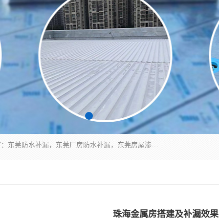
东莞市华展防水补漏装饰工程有限公司主要服务有：东莞防水补漏，东莞厂房防水补漏，东莞房屋渗漏水维修，楼面漏水维修，裂缝补漏，伸缩缝补漏，卫生间防水改造，厕所漏水补漏，外墙窗台补漏，电梯井堵漏，地下车库防水引水工程等
珠海金属房搭建及补漏效果