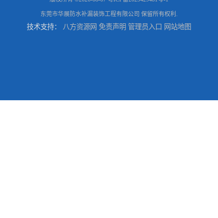
东莞市华展防水补漏装饰工程有限公司
保留所有权利.
技术支持：
八方资源网
免责声明
管理员入口
网站地图
东莞厚街厂房防水补漏-楼面-铁皮房-卫生间-外墙漏水维修
东莞厚街专业厂房防水补漏选华展防水，质量好不复漏，省钱省力更省心
东莞防水补漏,厚街房屋漏水维修,厚街防水补漏,厚街厂房防水补漏
东莞大岭山防水补漏,大岭山厂房防水补漏,大岭山房屋漏水补漏