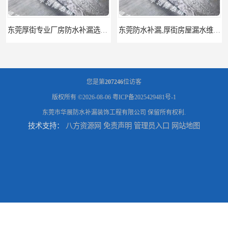
省心
东莞防水补漏,厚街房屋漏水维修,厚街防水补漏,厚街厂房防水补漏
您是第
207246
位访客
版权所有 ©2026-08-06
粤ICP备2025429481号-1
东莞市华展防水补漏装饰工程有限公司
保留所有权利.
技术支持：
八方资源网
免责声明
管理员入口
网站地图
东莞大岭山防水补漏,大岭山厂房防水补漏,大岭山房屋漏水补漏
万江专业防水补漏，厂房渗漏水补漏，精准选材 快速止水