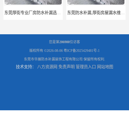
东莞厚街专业厂房防水补漏选华展防水，质量好不复漏，省钱省力更省心
东莞防水补漏,厚街房屋漏水维修,厚街防水补漏,厚街厂房防水补漏
您是第
206900
位访客
版权所有 ©2026-08-06
粤ICP备2025429481号-1
东莞市华展防水补漏装饰工程有限公司
保留所有权利.
技术支持：
八方资源网
免责声明
管理员入口
网站地图
东莞大岭山防水补漏,大岭山厂房防水补漏,大岭山房屋漏水补漏
万江专业防水补漏，厂房渗漏水补漏，精准选材 快速止水