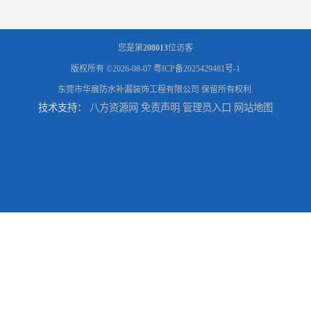
您是第
208013
位访客
版权所有 ©2026-08-07
粤ICP备2025429481号-1
东莞市华展防水补漏装饰工程有限公司
保留所有权利.
技术支持：
八方资源网
免责声明
管理员入口
网站地图
东莞厚街厂房防水补漏-楼面-铁皮房-卫生间-外墙漏水维修
东莞厚街专业厂房防水补漏选华展防水，质量好不复漏，省钱省力更省心