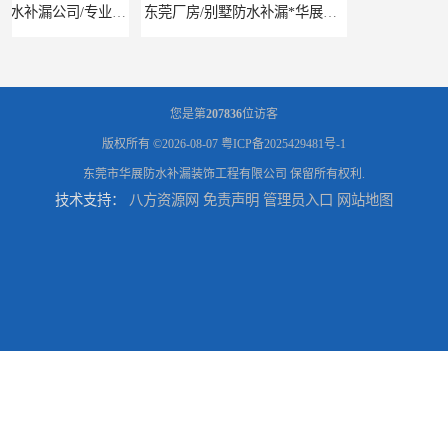
东莞厂房/别墅防水补漏*华展防水，技术全面、专业靠谱
东莞房屋漏水维修电话,寮步专业房屋防水补漏，专业厂房渗漏水维修
您是第
207836
位访客
版权所有 ©2026-08-07
粤ICP备2025429481号-1
东莞市华展防水补漏装饰工程有限公司
保留所有权利.
技术支持：
八方资源网
免责声明
管理员入口
网站地图
东莞厚街厂房防水补漏-楼面-铁皮房-卫生间-外墙漏水维修
东莞厚街专业厂房防水补漏选华展防水，质量好不复漏，省钱省力更省心