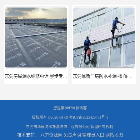
东莞厚街厂房防水补漏-楼面-铁皮房-卫生间-外墙漏水维修
东莞厚街专业厂房防水补漏选华展防水，质量好不复漏，省钱省力更省心
您是第
209791
位访客
版权所有 ©2026-08-09
粤ICP备2025429481号-1
东莞市华展防水补漏装饰工程有限公司
保留所有权利.
技术支持：
八方资源网
免责声明
管理员入口
网站地图