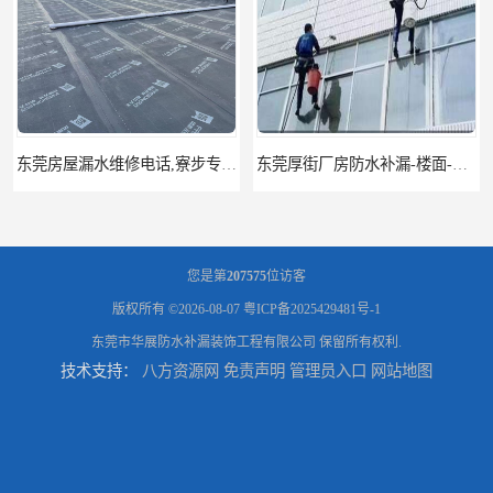
东莞厚街厂房防水补漏-楼面-铁皮房-卫生间-外墙漏水维修
东莞厚街专业厂房防水补漏选华展防水，质量好不复漏，省钱省力更省心
您是第
207575
位访客
版权所有 ©2026-08-07
粤ICP备2025429481号-1
东莞市华展防水补漏装饰工程有限公司
保留所有权利.
技术支持：
八方资源网
免责声明
管理员入口
网站地图
东莞防水补漏,厚街房屋漏水维修,厚街防水补漏,厚街厂房防水补漏
东莞大岭山防水补漏,大岭山厂房防水补漏,大岭山房屋漏水补漏