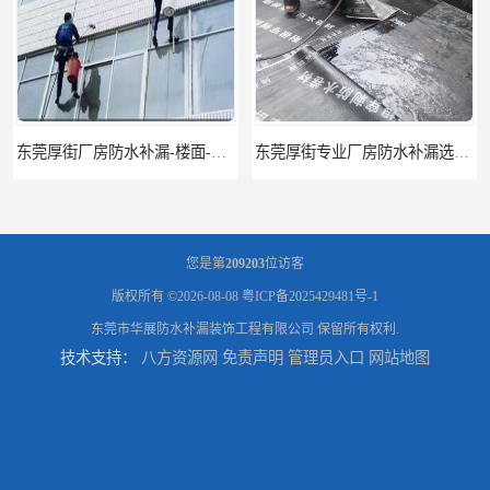
东莞厚街厂房防水补漏-楼面-铁皮房-卫生间-外墙漏水维修
东莞厚街专业厂房防水补漏选华展防水，质量好不复漏，省钱省力更省心
您是第
209203
位访客
版权所有 ©2026-08-08
粤ICP备2025429481号-1
东莞市华展防水补漏装饰工程有限公司
保留所有权利.
技术支持：
八方资源网
免责声明
管理员入口
网站地图
东莞防水补漏,厚街房屋漏水维修,厚街防水补漏,厚街厂房防水补漏
东莞大岭山防水补漏,大岭山厂房防水补漏,大岭山房屋漏水补漏